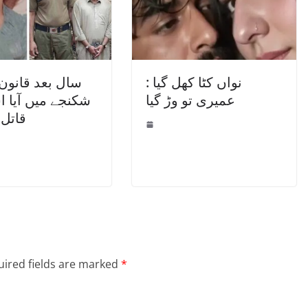
نواں کٹا کھل گیا :
عمیری تو وڑ گیا
شکنجے میں آیا اس
قاتل
ired fields are marked
*