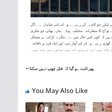
لیکن جو کام یہ کر رہی ہے وہ انتہائی شاندار ہے۔ اگر
و آج کا منظرنامہ مختلف ہوتا۔ ہمارے بھائی جو ملٹری
نہیں کہ کون کس حال میں ہے۔ مگر یہ لڑکی ہر مشکل
ہ ان کی آواز بنی، اور ایک فرد پر باقاعدہ documentaries بنا کر دنیا کو دکھایا کہ
 چکے ہیں اور غریبوں کے بچے جیلوں میں بند ہیں۔
پھر ثابت ہو گیا کہ قتل چھپ نہیں سکتا
You May Also Like