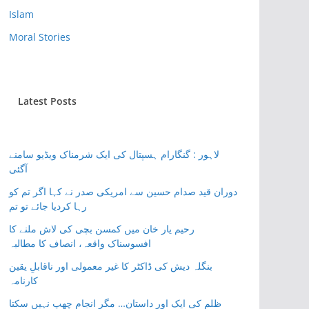
Islam
Moral Stories
Latest Posts
لاہور : گنگارام ہسپتال کی ایک شرمناک ویڈیو سامنے
آگئی
دوران قید صدام حسین سے امریکی صدر نے کہا اگر تم کو
رہا کردیا جائے تو تم
رحیم یار خان میں کمسن بچی کی لاش ملنے کا
افسوسناک واقعہ، انصاف کا مطالبہ
بنگلہ دیش کی ڈاکٹر کا غیر معمولی اور ناقابلِ یقین
کارنامہ
ظلم کی ایک اور داستان… مگر انجام چھپ نہیں سکتا