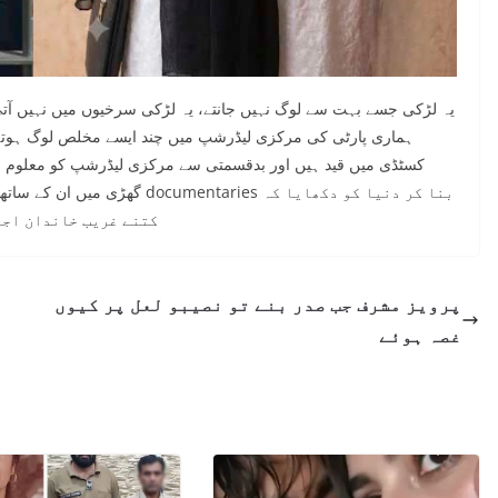
یہ لڑکی جسے بہت سے لوگ نہیں جانتے، یہ لڑکی سرخیوں میں نہیں آتی 
ہماری پارٹی کی مرکزی لیڈرشپ میں چند ایسے مخلص لوگ ہوتے ت
کسٹڈی میں قید ہیں اور بدقسمتی سے مرکزی لیڈرشپ کو معلوم 
گھڑی میں ان کے ساتھ کھڑی رہی۔ و
کتنے غریب خاندان اجڑ
پرویز مشرف جب صدر بنے تو نصیبو لعل پر کیوں
غصہ ہوئے