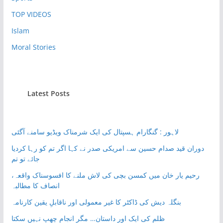
TOP VIDEOS
Islam
Moral Stories
Latest Posts
لاہور : گنگارام ہسپتال کی ایک شرمناک ویڈیو سامنے آگئی
دوران قید صدام حسین سے امریکی صدر نے کہا اگر تم کو رہا کردیا
جائے تو تم
رحیم یار خان میں کمسن بچی کی لاش ملنے کا افسوسناک واقعہ،
انصاف کا مطالبہ
بنگلہ دیش کی ڈاکٹر کا غیر معمولی اور ناقابلِ یقین کارنامہ
ظلم کی ایک اور داستان… مگر انجام چھپ نہیں سکتا